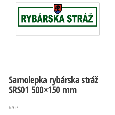
Samolepka rybárska stráž
SRS01 500×150 mm
6,90
€