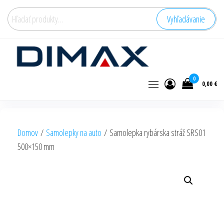
Hľadať:
Vyhľadávanie
0
0,00 €
Domov
/
Samolepky na auto
/ Samolepka rybárska stráž SRS01
500×150 mm