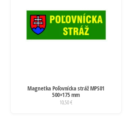
Magnetka Poľovnícka stráž MPS01
500×175 mm
10,50
€