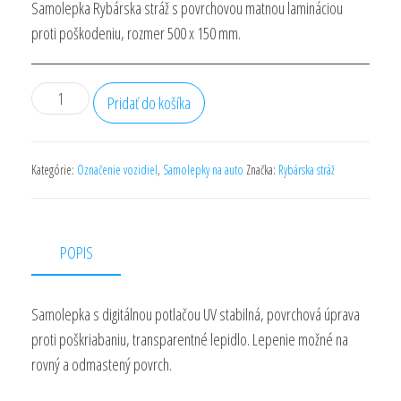
Samolepka Rybárska stráž s povrchovou matnou lamináciou
proti poškodeniu, rozmer 500 x 150 mm.
množstvo
Pridať do košíka
Samolepka
rybárska
stráž
Kategórie:
Označenie vozidiel
,
Samolepky na auto
Značka:
Rybárska stráž
SRS01
500x150
mm
POPIS
Samolepka s digitálnou potlačou UV stabilná, povrchová úprava
proti poškriabaniu, transparentné lepidlo. Lepenie možné na
rovný a odmastený povrch.