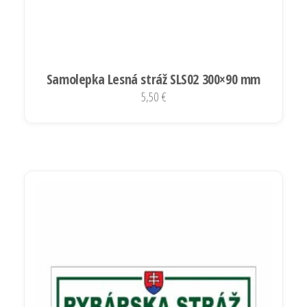
Samolepka Lesná stráž SLS02 300×90 mm
5,50
€