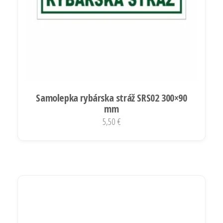
Samolepka rybárska stráž SRS02 300×90
mm
5,50
€