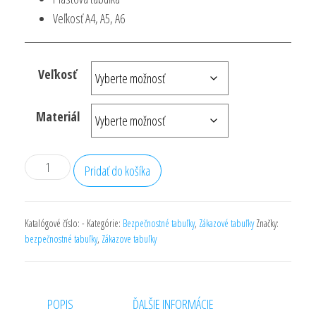
3,80 €
Veľkosť A4, A5, A6
Veľkosť
Materiál
množstvo
Pridať do košíka
Zákaz
hasenia
vodou
Katalógové číslo:
-
Kategórie:
Bezpečnostné tabuľky
,
Zákazové tabuľky
Značky:
bezpečnostné tabuľky
,
Zákazove tabuľky
POPIS
ĎALŠIE INFORMÁCIE