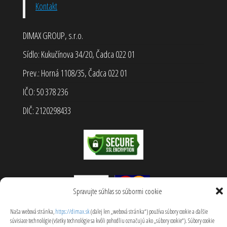
Kontakt
DIMAX GROUP, s.r.o.
Sídlo: Kukučínova 34/20, Čadca 022 01
Prev.: Horná 1108/35, Čadca 022 01
IČO: 50 378 236
DIČ: 2120298433
Spravujte súhlas so súbormi cookie
Naša webová stránka,
https://dimax.sk
(ďalej len „webová stránka“) používa súbory cookie a ďalšie
súvisiace technológie (všetky technológie sa kvôli pohodliu označujú ako „súbory cookie“). Súbory cookie