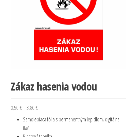
Zákaz hasenia vodou
Price
0,50
€
–
3,80
€
range:
Samolepiaca fólia s permanentným lepidlom, digitálna
0,50 €
tlač
through
Plastová tabuľka