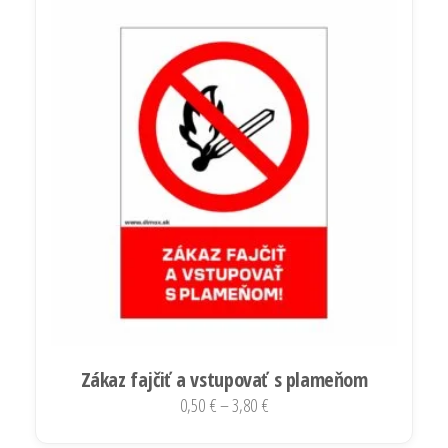
Zákaz fajčiť a vstupovať s plameňom
Price
0,50
€
–
3,80
€
range:
Tento