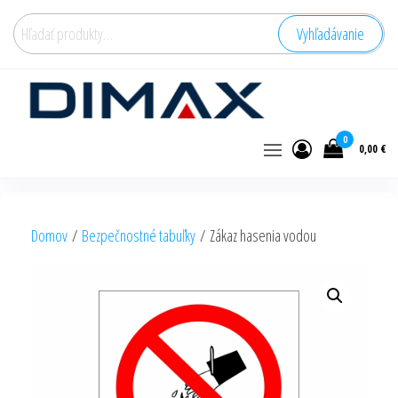
Hľadať:
Vyhľadávanie
0
0,00 €
Domov
/
Bezpečnostné tabuľky
/ Zákaz hasenia vodou