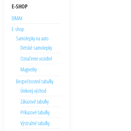
E-SHOP
môžete
vybrať
DIMAX
na
E-shop
stránke
Samolepky na auto
produktu.
Detské samolepky
Označenie vozidiel
Magnetky
Bezpečnostné tabuľky
Únikový východ
Zákazové tabuľky
Príkazové tabuľky
Výstražné tabuľky