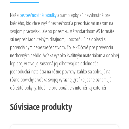
Naše
bezpečnostné tabuľky
a samolepky sú nevyhnutné pre
každého, kto chce zvýšiť bezpečnosť a predchádzať úrazom na
svojom pracovisku alebo pozemku. V štandardnom A5 formáte
sú neprehliadnuteľným dizajnom, upozorňujú na oblasti s
potenciálnym nebezpečenstvom, čo je kľúčové pre prevenciu
nechcených nehôd. Vďaka vysoko kvalitným materiálom a odolnej
lepiacej vrstve je zaistená jej dlhotrvajúca odolnosť a
jednoduchá inštalácia na rôzne povrchy. Ľahko sa aplikujú na
rôzne povrchy a vďaka svojej výraznej grafike jasne oznamujú
dôležité pokyny. Ideálne pre použitie v interiéri aj exteriéri.
Súvisiace produkty