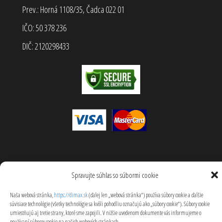
Prev.: Horná 1108/35, Čadca 022 01
IČO: 50 378 236
DIČ: 2120298433
Web běží na
WordPress
|
Šablóna:
Popularis eCommerce
Spravujte súhlas so súbormi cookie
Naša webová stránka,
https://dimax.sk
(ďalej len „webová stránka“) používa súbory cookie a ďalšie
súvisiace technológie (všetky technológie sa kvôli pohodliu označujú ako „súbory cookie“). Súbory cookie
umiestňujú aj tretie strany, ktoré sme zapojili. V nižšie uvedenom dokumente vás informujeme o
používaní súborov cookie na našich webových stránkach.