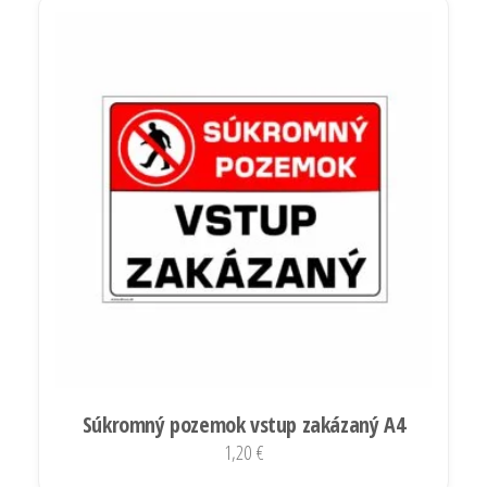
viacero
variantov.
Možnosti
si
môžete
vybrať
na
stránke
produktu.
Súkromný pozemok vstup zakázaný A4
1,20
€