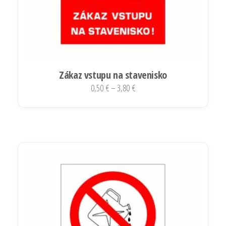
Zákaz vstupu na stavenisko
Price
0,50
€
–
3,80
€
range:
Tento
0,50 €
produkt
through
má
3,80 €
viacero
variantov.
Možnosti
si
môžete
vybrať