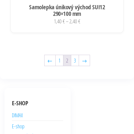
Samolepka únikový východ SUI12
290×100 mm
Price
1,40
€
–
2,40
€
range:
Tento
1,40 €
produkt
through
má
2,40 €
viacero
←
1
2
3
→
variantov.
Možnosti
si
môžete
vybrať
E-SHOP
na
DIMAX
stránke
produktu.
E-shop