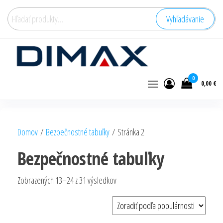
Hľadať:
Vyhľadávanie
0
0,00 €
Domov
/
Bezpečnostné tabuľky
/ Stránka 2
Bezpečnostné tabuľky
Zoradené
Zobrazených 13–24 z 31 výsledkov
podľa
popularity