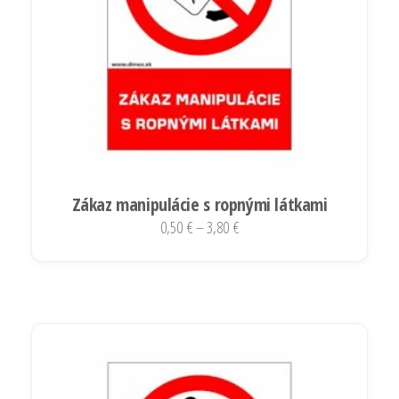
na
stránke
produktu.
Zákaz manipulácie s ropnými látkami
Price
0,50
€
–
3,80
€
range:
Tento
0,50 €
produkt
through
má
3,80 €
viacero
variantov.
Možnosti