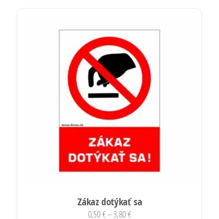
Zákaz dotýkať sa
Price
0,50
€
–
3,80
€