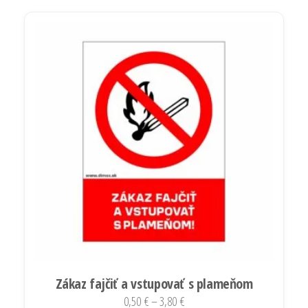
má
3,80 €
viacero
variantov.
Možnosti
si
môžete
vybrať
na
stránke
produktu.
Zákaz fajčiť a vstupovať s plameňom
Price
0,50
€
–
3,80
€