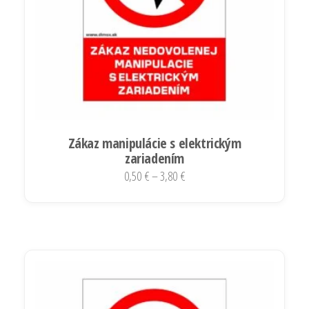
stránke
produktu.
Zákaz manipulácie s elektrickým
zariadením
Price
0,50
€
–
3,80
€
range:
Tento
0,50 €
produkt
through
má
3,80 €
viacero
variantov.
Možnosti